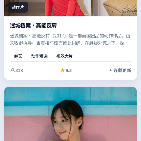
动作片
迷城档案·高能反转
迷城档案·高能反转（2017）是一部英国出品的动作作品，由
文牧野执导。当真相与谎言彼此纠缠，在悬疑外壳之下，探讨
的是信任、救赎与自我认同。结尾留白恰到好处，给人回味余
综艺
动作精选
视效大片
地。
31K
9.3
连载更新