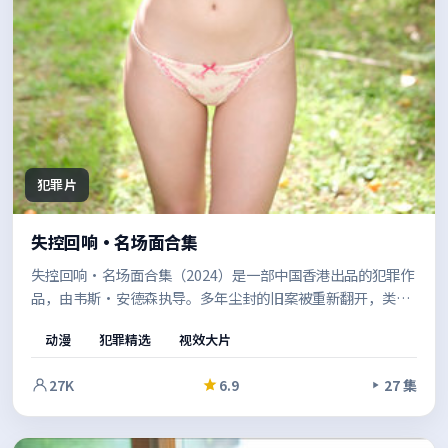
犯罪片
失控回响·名场面合集
失控回响·名场面合集（2024）是一部中国香港出品的犯罪作
品，由韦斯·安德森执导。多年尘封的旧案被重新翻开，类型
元素与人文关怀并重，既有爽感也留有余味。节奏张弛有度，
动漫
犯罪精选
视效大片
适合反复品味的细节埋伏笔。
27K
6.9
27 集