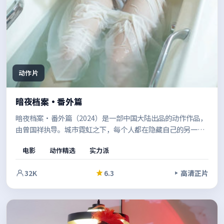
动作片
暗夜档案·番外篇
暗夜档案·番外篇（2024）是一部中国大陆出品的动作作品，
由曾国祥执导。城市霓虹之下，每个人都在隐藏自己的另一
面，在悬疑外壳之下，探讨的是信任、救赎与自我认同。结尾
电影
动作精选
实力派
留白恰到好处，给人回味余地。
32K
6.3
高清正片