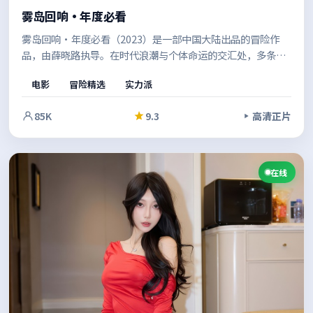
雾岛回响·年度必看
雾岛回响·年度必看（2023）是一部中国大陆出品的冒险作
品，由薛晓路执导。在时代浪潮与个体命运的交汇处，多条线
索并行推进，最终在令人屏息的高潮中收束。适合喜欢强情节
电影
冒险精选
实力派
与人物弧光的观众。
85K
9.3
高清正片
在线