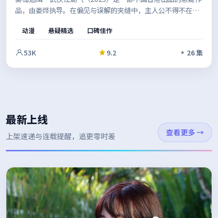
品，由娄烨执导。在偏见与误解的夹缝中，主人公不得不在道
德与生存之间做出艰难抉择。适合喜欢强情节与人物弧光的观
动漫
悬疑精选
口碑佳作
众。
53K
9.2
26 集
最新上线
查看更多
→
上架速递与连载提醒，追更零时差