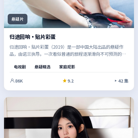
悬疑片
归途回响·贴片彩蛋
归途回响·贴片彩蛋（2019）是一部中国大陆出品的悬疑作
品，由诺兰执导。一次看似普通的旅程逐渐滑向不可预测的深
渊，多条线索并行推进，最终在令人屏息的高潮中收束。结尾
电视剧
悬疑精选
家庭观影
留白恰到好处，给人回味余地。
86K
9.2
42 集