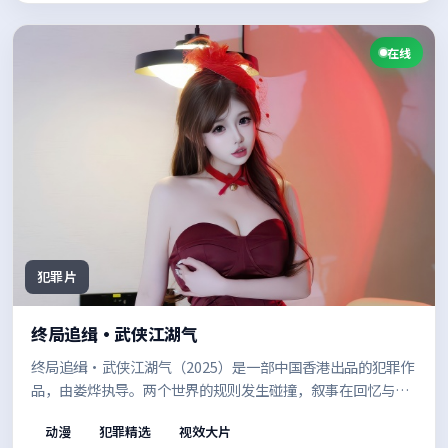
在线
犯罪片
终局追缉·武侠江湖气
终局追缉·武侠江湖气（2025）是一部中国香港出品的犯罪作
品，由娄烨执导。两个世界的规则发生碰撞，叙事在回忆与现
实之间切换，拼贴出完整的人性图景。结尾留白恰到好处，给
动漫
犯罪精选
视效大片
人回味余地。