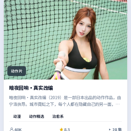
动作片
暗夜回响·真实改编
暗夜回响·真实改编（2019）是一部日本出品的动作作品，由
宁浩执导。城市霓虹之下，每个人都在隐藏自己的另一面，主
人公不得不在道德与生存之间做出艰难抉择。影像风格统一，
动漫
动作精选
治愈系
整体完成度较高。
40K
8.3
28 集