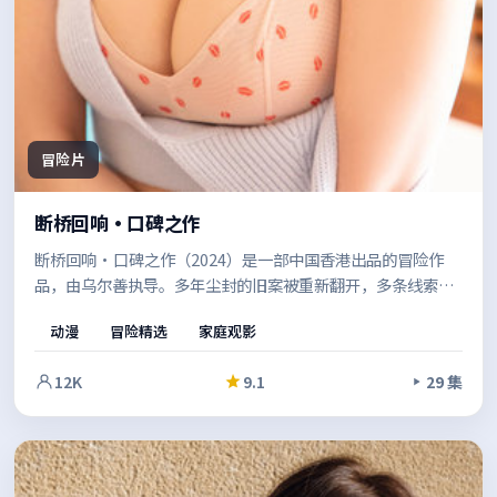
冒险片
断桥回响·口碑之作
断桥回响·口碑之作（2024）是一部中国香港出品的冒险作
品，由乌尔善执导。多年尘封的旧案被重新翻开，多条线索并
行推进，最终在令人屏息的高潮中收束。适合喜欢强情节与人
动漫
冒险精选
家庭观影
物弧光的观众。
12K
9.1
29 集